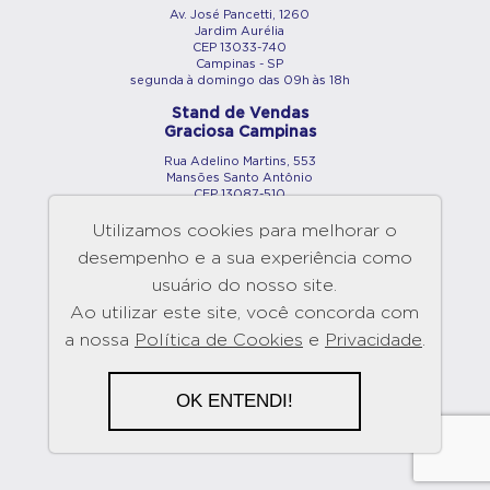
Av. José Pancetti, 1260
Jardim Aurélia
CEP 13033-740
Campinas - SP
segunda à domingo das 09h às 18h
Stand de Vendas
Graciosa Campinas
Rua Adelino Martins, 553
Mansões Santo Antônio
CEP 13087-510
Campinas - SP
segunda à domingo das 09h às 18h
Utilizamos cookies para melhorar o
desempenho e a sua experiência como
Showroom
Maringá
usuário do nosso site.
Av. São Paulo, 2890
Ao utilizar este site, você concorda com
Vila Bosque
a nossa
Política de Cookies
e
Privacidade
.
CEP 87005-040
Maringá - PR
segunda à domingo das 09h às 18h
OK ENTENDI!