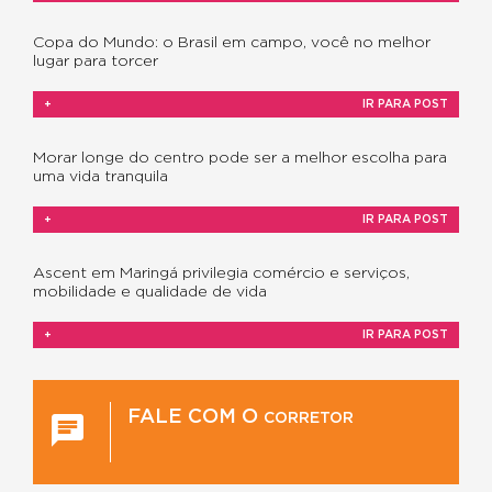
Copa do Mundo: o Brasil em campo, você no melhor
lugar para torcer
+
IR PARA POST
Morar longe do centro pode ser a melhor escolha para
uma vida tranquila
+
IR PARA POST
Ascent em Maringá privilegia comércio e serviços,
mobilidade e qualidade de vida
+
IR PARA POST
FALE COM O
CORRETOR