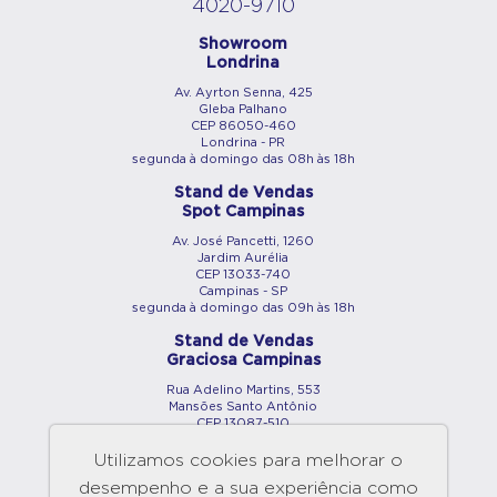
4020-9710
Showroom
Londrina
Av. Ayrton Senna, 425
Gleba Palhano
CEP 86050-460
Londrina - PR
segunda à domingo das 08h às 18h
Stand de Vendas
Spot Campinas
Av. José Pancetti, 1260
Jardim Aurélia
CEP 13033-740
Campinas - SP
segunda à domingo das 09h às 18h
Stand de Vendas
Graciosa Campinas
Rua Adelino Martins, 553
Mansões Santo Antônio
CEP 13087-510
Campinas - SP
segunda à domingo das 09h às 18h
Utilizamos cookies para melhorar o
desempenho e a sua experiência como
Showroom