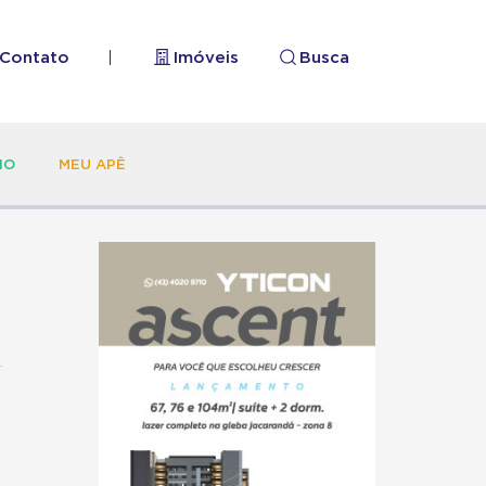
Contato
|
Imóveis
Busca
HO
MEU APÊ