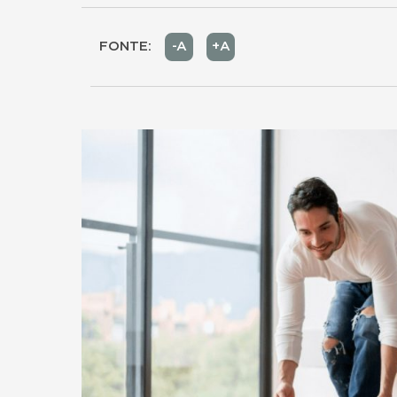
FONTE:
-A
+A