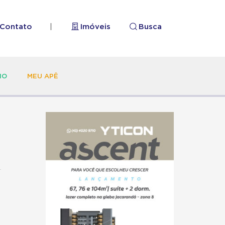
Contato
|
Imóveis
Busca
HO
MEU APÊ