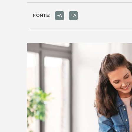
FONTE:
-A
+A