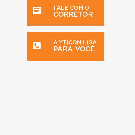
FALE COM O
CORRETOR
A YTICON LIGA
PARA VOCÊ