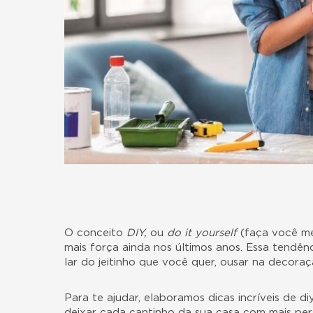
O conceito
DIY,
ou
do it yourself
(faça você m
mais força ainda nos últimos anos. Essa tendên
lar do jeitinho que você quer, ousar na decora
Para te ajudar, elaboramos dicas incríveis de 
deixar cada cantinho da sua casa com mais per