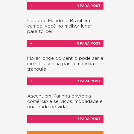
+
IR PARA POST
Copa do Mundo: o Brasil em
campo, você no melhor lugar
para torcer
+
IR PARA POST
Morar longe do centro pode ser a
melhor escolha para uma vida
tranquila
+
IR PARA POST
Ascent em Maringá privilegia
comércio e serviços, mobilidade e
a
qualidade de vida
+
IR PARA POST