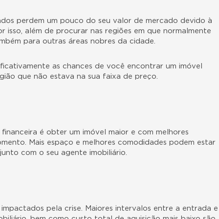
zados perdem um pouco do seu valor de mercado devido à
Por isso, além de procurar nas regiões em que normalmente
também para outras áreas nobres da cidade.
nificativamente as chances de você encontrar um imóvel
gião que não estava na sua faixa de preço.
financeira é obter um imóvel maior e com melhores
momento. Mais espaço e melhores comodidades podem estar
junto com o seu agente imobiliário.
mpactados pela crise. Maiores intervalos entre a entrada e
biliário
, bem como custo total de aquisição mais baixo são