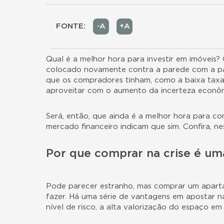
FONTE:
-A
+A
Qual é a melhor hora para
investir em imóveis
? 
colocado novamente contra a parede com a pan
que os compradores tinham, como a baixa taxa de
aproveitar com o aumento da incerteza econôm
Será, então, que ainda é a melhor hora para c
mercado financeiro indicam que sim. Confira, ne
Por que comprar na crise é u
Pode parecer estranho, mas
comprar um apar
fazer. Há uma série de vantagens em apostar n
nível de risco, a alta valorização do espaço e