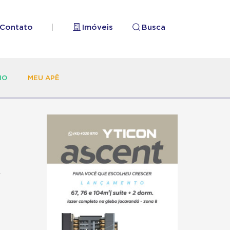
Contato
|
Imóveis
Busca
HO
MEU APÊ