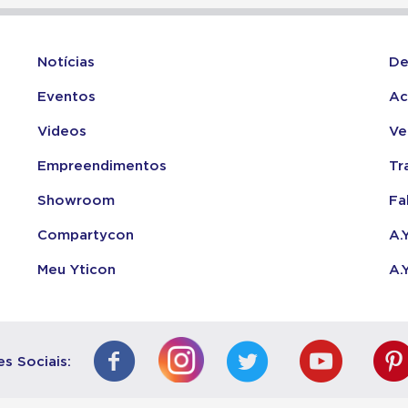
Notícias
De
Eventos
Ac
Videos
Ve
Empreendimentos
Tr
Showroom
Fa
Compartycon
A.
Meu Yticon
A.
s Sociais: