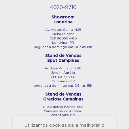
4020-9710
Showroom
Londrina
Av. Ayrton Senna, 425
Gleba Palhano
CEP 86050-460
Londrina - PR
segunda à domingo das 08h às 18h
Stand de Vendas
Spot Campinas
Av. José Pancetti, 1260
Jardim Aurélia
CEP 13033-740
Campinas - SP
segunda à domingo das 09h às 18h
Stand de Vendas
Graciosa Campinas
Rua Adelino Martins, 553
Mansões Santo Antônio
CEP 13087-510
Campinas - SP
segunda à domingo das 09h às 18h
Utilizamos cookies para melhorar o