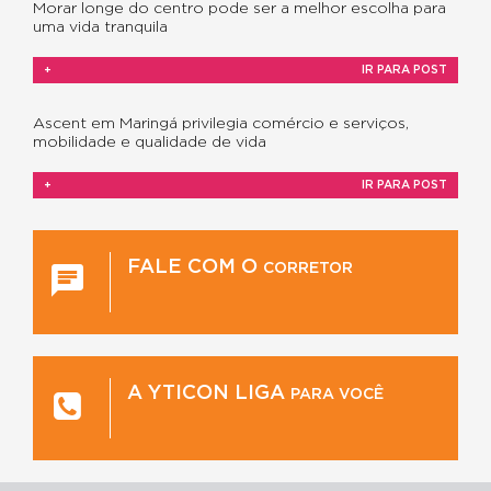
Morar longe do centro pode ser a melhor escolha para
uma vida tranquila
+
IR PARA POST
Ascent em Maringá privilegia comércio e serviços,
mobilidade e qualidade de vida
+
IR PARA POST
FALE COM O
CORRETOR
A YTICON LIGA
PARA VOCÊ