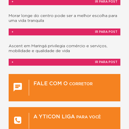
+
IR PARA POST
Morar longe do centro pode ser a melhor escolha para
uma vida tranquila
+
IR PARA POST
Ascent em Maringá privilegia comércio e serviços,
mobilidade e qualidade de vida
+
IR PARA POST
FALE COM O
CORRETOR
A YTICON LIGA
PARA VOCÊ