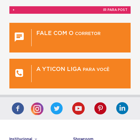
+
IR PARA POST
FALE COM O
CORRETOR
A YTICON LIGA
PARA VOCÊ
Institucional
Showroom