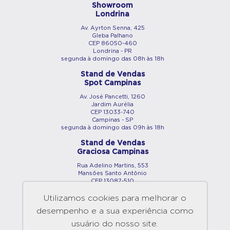
Showroom
Londrina
Av. Ayrton Senna, 425
Gleba Palhano
CEP 86050-460
Londrina - PR
segunda à domingo das 08h às 18h
Stand de Vendas
Spot Campinas
Av. José Pancetti, 1260
Jardim Aurélia
CEP 13033-740
Campinas - SP
segunda à domingo das 09h às 18h
Stand de Vendas
Graciosa Campinas
Rua Adelino Martins, 553
Mansões Santo Antônio
CEP 13087-510
Campinas - SP
segunda à domingo das 09h às 18h
Utilizamos cookies para melhorar o
desempenho e a sua experiência como
Showroom
Maringá
usuário do nosso site.