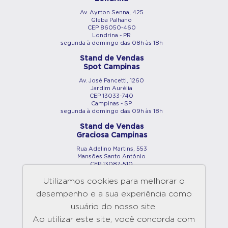
Av. Ayrton Senna, 425
Gleba Palhano
CEP 86050-460
Londrina - PR
segunda à domingo das 08h às 18h
Stand de Vendas
Spot Campinas
Av. José Pancetti, 1260
Jardim Aurélia
CEP 13033-740
Campinas - SP
segunda à domingo das 09h às 18h
Stand de Vendas
Graciosa Campinas
Rua Adelino Martins, 553
Mansões Santo Antônio
CEP 13087-510
Campinas - SP
segunda à domingo das 09h às 18h
Utilizamos cookies para melhorar o
desempenho e a sua experiência como
Showroom
Maringá
usuário do nosso site.
Av. São Paulo, 2890
Ao utilizar este site, você concorda com
Vila Bosque