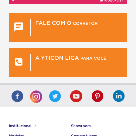
+
IR PARA POST
FALE COM O
CORRETOR
A YTICON LIGA
PARA VOCÊ
Institucional
Showroom