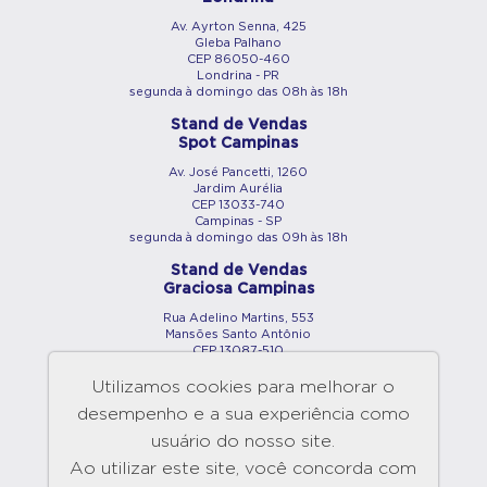
Av. Ayrton Senna, 425
Gleba Palhano
CEP 86050-460
Londrina - PR
segunda à domingo das 08h às 18h
Stand de Vendas
Spot Campinas
Av. José Pancetti, 1260
Jardim Aurélia
CEP 13033-740
Campinas - SP
segunda à domingo das 09h às 18h
Stand de Vendas
Graciosa Campinas
Rua Adelino Martins, 553
Mansões Santo Antônio
CEP 13087-510
Campinas - SP
segunda à domingo das 09h às 18h
Utilizamos cookies para melhorar o
desempenho e a sua experiência como
Showroom
Maringá
usuário do nosso site.
Av. São Paulo, 2890
Ao utilizar este site, você concorda com
Vila Bosque