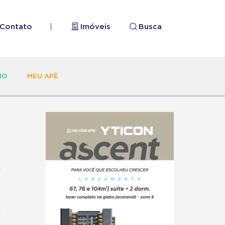
Contato
|
Imóveis
Busca
HO
MEU APÊ