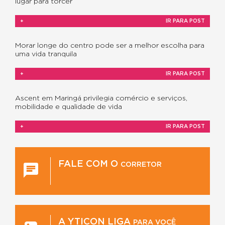
lugar para torcer
+
IR PARA POST
Morar longe do centro pode ser a melhor escolha para
uma vida tranquila
+
IR PARA POST
Ascent em Maringá privilegia comércio e serviços,
mobilidade e qualidade de vida
+
IR PARA POST
FALE COM O
CORRETOR
A YTICON LIGA
PARA VOCÊ