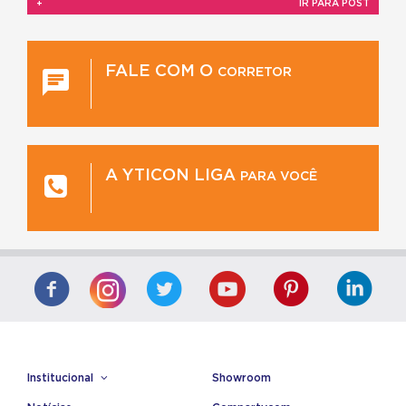
+
IR PARA POST
FALE COM O
CORRETOR
A YTICON LIGA
PARA VOCÊ
Institucional
Showroom