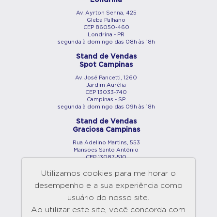
Londrina
Av. Ayrton Senna, 425
Gleba Palhano
CEP 86050-460
Londrina - PR
segunda à domingo das 08h às 18h
Stand de Vendas
Spot Campinas
Av. José Pancetti, 1260
Jardim Aurélia
CEP 13033-740
Campinas - SP
segunda à domingo das 09h às 18h
Stand de Vendas
Graciosa Campinas
Rua Adelino Martins, 553
Mansões Santo Antônio
CEP 13087-510
Campinas - SP
segunda à domingo das 09h às 18h
Utilizamos cookies para melhorar o
desempenho e a sua experiência como
Showroom
Maringá
usuário do nosso site.
Av. São Paulo, 2890
Ao utilizar este site, você concorda com
Vila Bosque