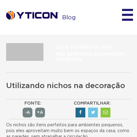
Blog
22 DE OUTUBRO DE 2018
MEU APÊMORAR SOZINHOSEM
CATEGORIA
Utilizando nichos na decoração
FONTE:
COMPARTILHAR:
-A
+A
Os nichos são itens perfeitos para ambientes pequenos,
pois eles aproveitam muito bem os espaços da casa, como
as paredes, sem atrapalhar a circulação.