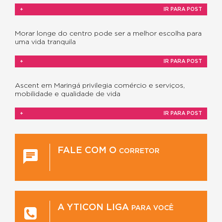
+
IR PARA POST
Morar longe do centro pode ser a melhor escolha para
uma vida tranquila
+
IR PARA POST
Ascent em Maringá privilegia comércio e serviços,
mobilidade e qualidade de vida
+
IR PARA POST
FALE COM O
CORRETOR
A YTICON LIGA
PARA VOCÊ