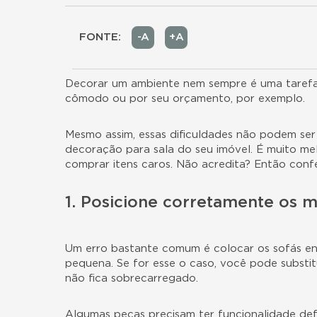
FONTE:
-A
+A
Decorar um ambiente nem sempre é uma tarefa 
cômodo ou por seu orçamento, por exemplo.
Mesmo assim, essas dificuldades não podem se
decoração para sala do seu imóvel. É muito m
comprar itens caros. Não acredita? Então confe
1. Posicione corretamente os m
Um erro bastante comum é colocar os sofás enco
pequena. Se for esse o caso, você pode substit
não fica sobrecarregado.
Algumas peças precisam ter funcionalidade def