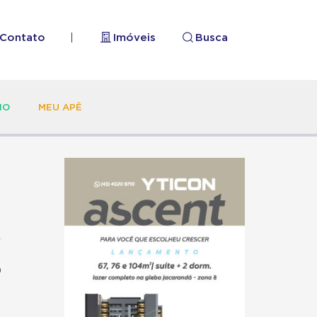
Contato
|
Imóveis
Busca
HO
MEU APÊ
o