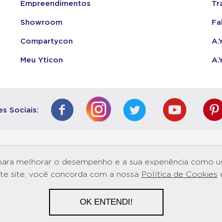
Empreendimentos
Tr
Showroom
Fa
Compartycon
A.
Meu Yticon
A.
s Sociais:
Stand de Vendas
Stand de Vendas
para melhorar o desempenho e a sua experiência como us
Spot Campinas
Graciosa Campin
este site, você concorda com a nossa
Política de Cookies
Av. José Pancetti, 1260
Rua Adelino Martins, 5
Jardim Aurélia
Mansões Santo Antôni
CEP 13033-740
CEP 13087-510
OK ENTENDI!
Campinas - SP
Campinas - SP
s 18h
segunda à domingo das 09h às 18h
segunda à domingo da