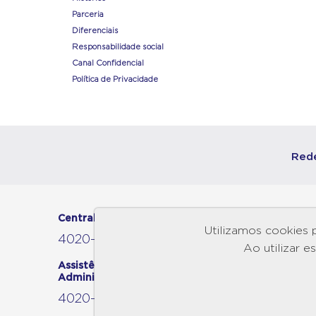
Parceria
Diferenciais
Responsabilidade social
Canal Confidencial
Política de Privacidade
Rede
Central de Vendas
Showroom
Utilizamos cookies 
Londrina
4020-8020
Ao utilizar 
Av. Ayrton Senna, 425
Gleba Palhano
Assistência Técnica e
CEP 86050-460
Administração
Londrina - PR
4020-9710
segunda à domingo das 08h à